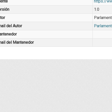
ente
https://w
rsión
1.0
tor
Parlament
ail del Autor
Parlament
ntenedor
ail del Mantenedor