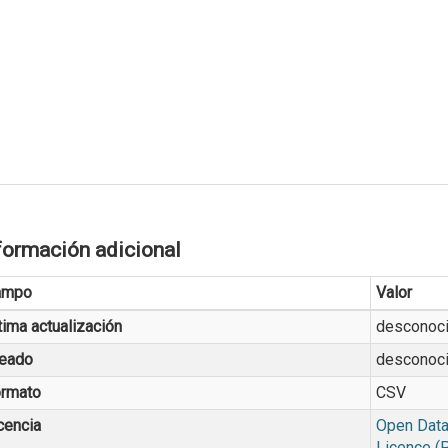
formación adicional
ampo
Valor
tima actualización
desconoc
eado
desconoc
rmato
CSV
cencia
Open Data
Licence (