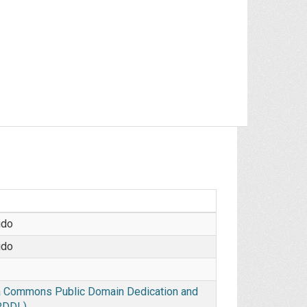
ido
ido
 Commons Public Domain Dedication and
PDDL)