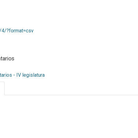
s/4/?format=csv
tarios
rios - IV legislatura