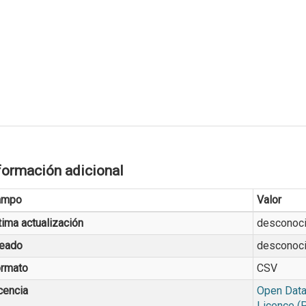
formación adicional
ampo
Valor
tima actualización
desconoc
eado
desconoc
rmato
CSV
cencia
Open Data
Licence (