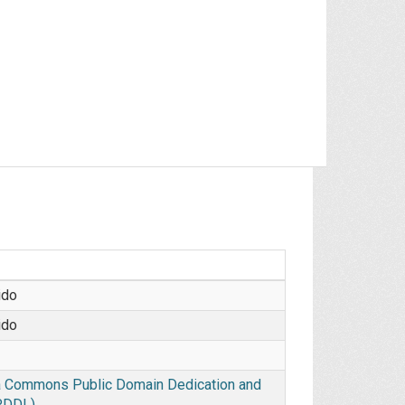
ido
ido
 Commons Public Domain Dedication and
PDDL)