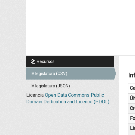
Recursos
IV legislatura (CSV)
In
IV legislatura (JSON)
C
Licencia
Open Data Commons Public
Úl
Domain Dedication and Licence (PDDL)
Cr
Fo
Li