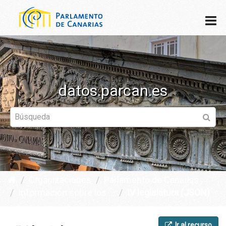
datos.parcan.es
Organizaciones
Parlamento de Canarias
Información sobre los ...
IV legislatura (JSON)
Ir al recurso