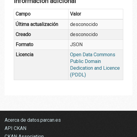
Información adicional
Campo
Valor
Última actualización
desconocido
Creado
desconocido
Formato
JSON
Licencia
Open Data Commons
Public Domain
Dedication and Licence
(PDDL)
Acerca de datos.parcan.es
API CKAN
CKAN Association