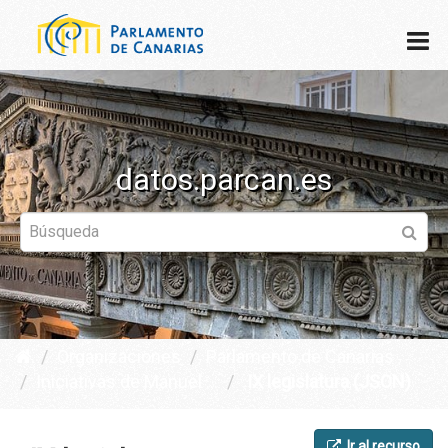
datos.parcan.es
Organizaciones
Parlamento de Canarias
Iniciativas de Manuel ...
IX legislatura (JSON)
Ir al recurso