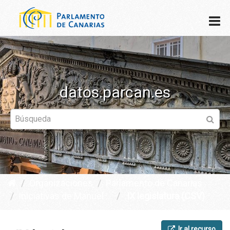
datos.parcan.es
Organizaciones
Parlamento de Canarias
Iniciativas de Manuel ...
IX legislatura (CSV)
Ir al recurso