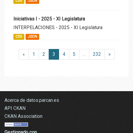
CSV
JSON
Iniciativas I - 2025 - XI Legislatura
INTERPELACIONES - 2025 - XI Legislatura
CSV
JSON
«
1
2
3
4
5
...
232
»
Acerca de datos.parcan.es
API CKAN
CKAN Association
Gestionado con