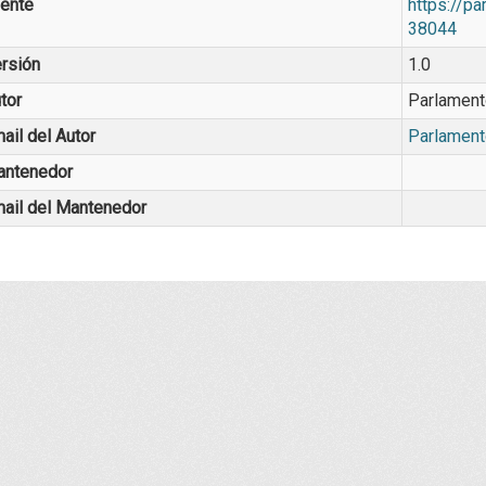
ente
https://p
38044
rsión
1.0
tor
Parlament
ail del Autor
Parlament
ntenedor
ail del Mantenedor