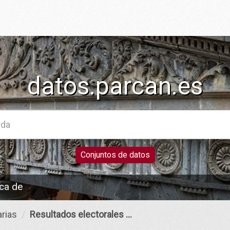
datos.parcan.es
Conjuntos de datos
ca de
rias
Resultados electorales ...