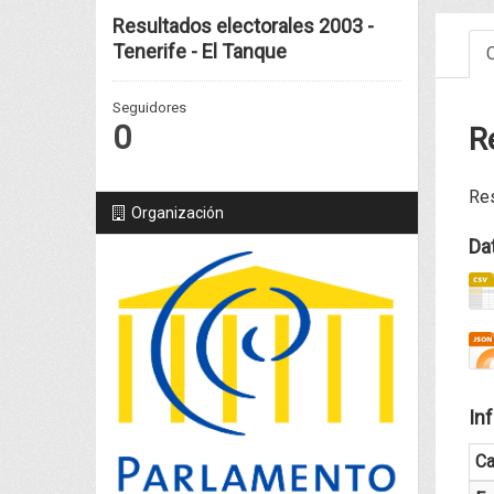
Resultados electorales 2003 -
Tenerife - El Tanque
C
Seguidores
0
R
Res
Organización
Da
In
C