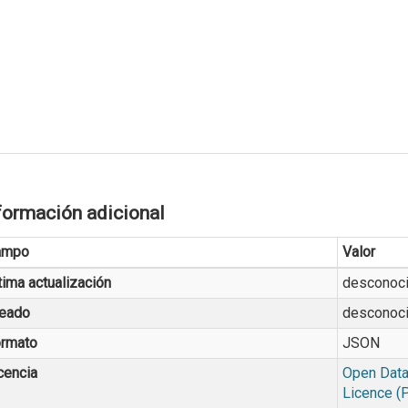
formación adicional
ampo
Valor
tima actualización
desconoc
eado
desconoc
rmato
JSON
cencia
Open Data
Licence (