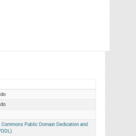
ido
ido
 Commons Public Domain Dedication and
PDDL)