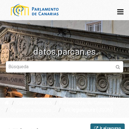
datos.parcan.es
Organizaciones
Parlamento de Canarias
Órganos a los que ...
VII legislatura (JSON)
Ir al recurso