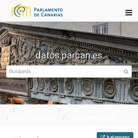
datos.parcan.es
Organizaciones
Parlamento de Canarias
Órganos a los que ...
VI legislatura (CSV)
Ir al recurso