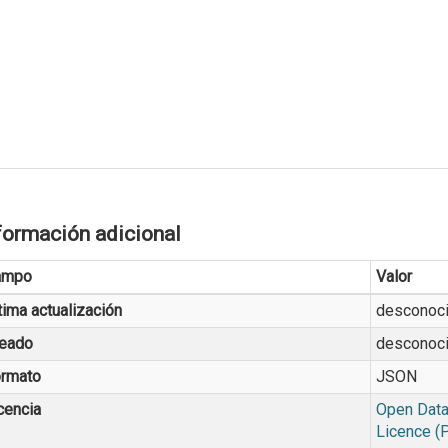
formación adicional
ampo
Valor
tima actualización
desconoc
eado
desconoc
rmato
JSON
cencia
Open Data
Licence (