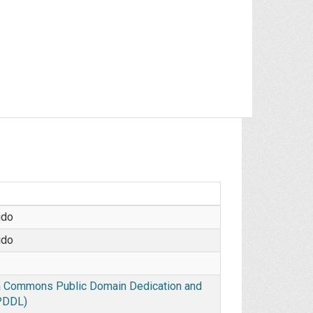
ido
ido
 Commons Public Domain Dedication and
PDDL)