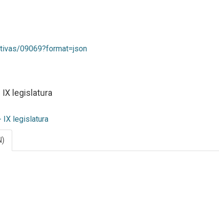
iativas/09069?format=json
IX legislatura
 IX legislatura
N)