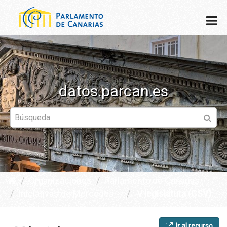
datos.parcan.es
Organizaciones
Parlamento de Canarias
Iniciativas de Mercedes ...
V legislatura (CSV)
Ir al recurso