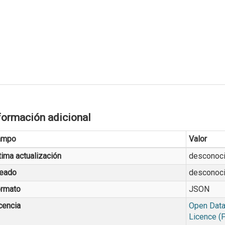
formación adicional
ampo
Valor
tima actualización
desconoc
eado
desconoc
rmato
JSON
cencia
Open Data
Licence (