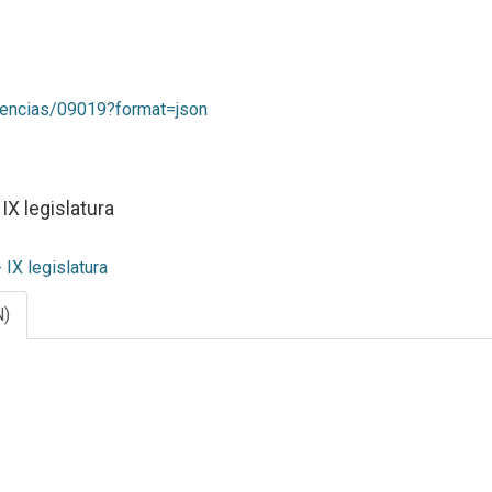
tencias/09019?format=json
IX legislatura
IX legislatura
N)