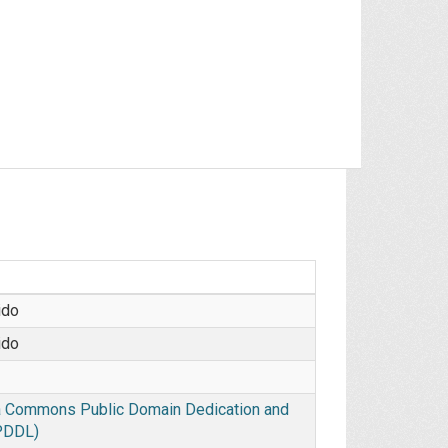
ido
ido
 Commons Public Domain Dedication and
PDDL)