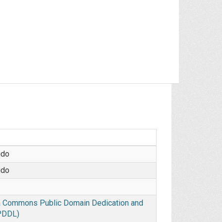
ido
ido
 Commons Public Domain Dedication and
PDDL)