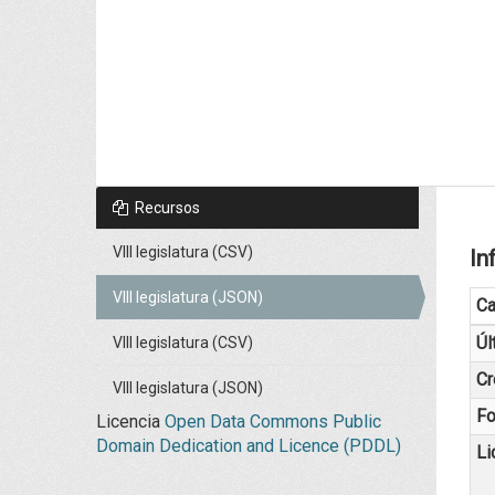
Recursos
VIII legislatura (CSV)
In
VIII legislatura (JSON)
C
Úl
VIII legislatura (CSV)
Cr
VIII legislatura (JSON)
Fo
Licencia
Open Data Commons Public
Domain Dedication and Licence (PDDL)
Li