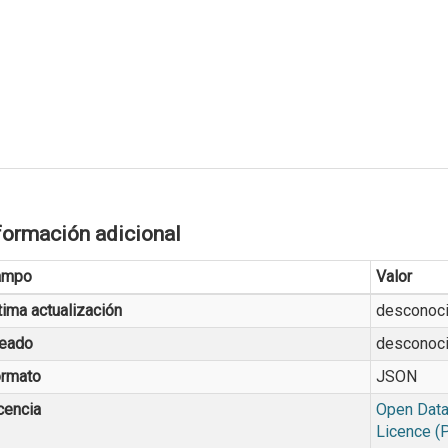
formación adicional
ampo
Valor
tima actualización
desconoc
eado
desconoc
rmato
JSON
cencia
Open Data
Licence (