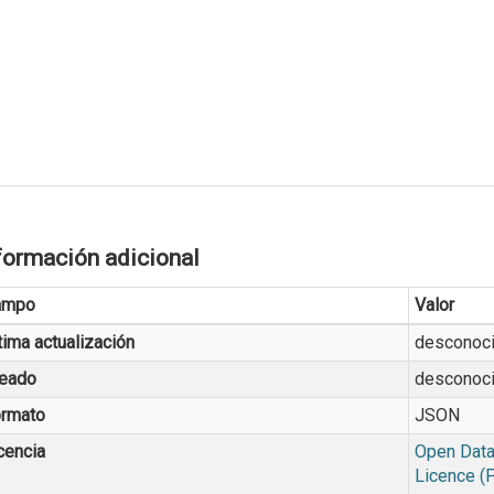
formación adicional
ampo
Valor
tima actualización
desconoc
eado
desconoc
rmato
JSON
cencia
Open Data
Licence (