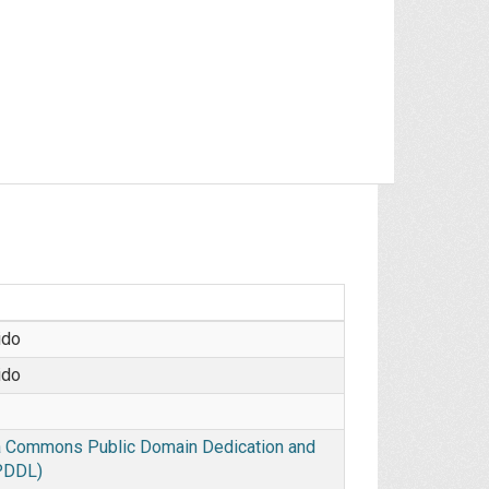
ido
ido
 Commons Public Domain Dedication and
PDDL)