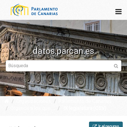
datos.parcan.es
Organizaciones
Parlamento de Canarias
Órganos a los que ...
IX legislatura (CSV)
Ir al recurso