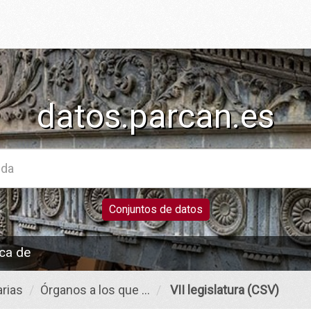
datos.parcan.es
Conjuntos de datos
ca de
rias
Órganos a los que ...
VII legislatura (CSV)