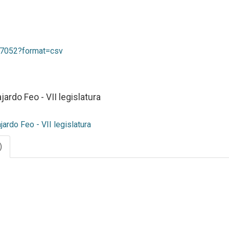
/07052?format=csv
ardo Feo - VII legislatura
ardo Feo - VII legislatura
)