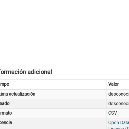
formación adicional
ampo
Valor
tima actualización
desconoc
eado
desconoc
rmato
CSV
cencia
Open Data
Licence (