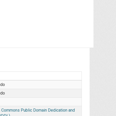
ido
ido
 Commons Public Domain Dedication and
PDDL)