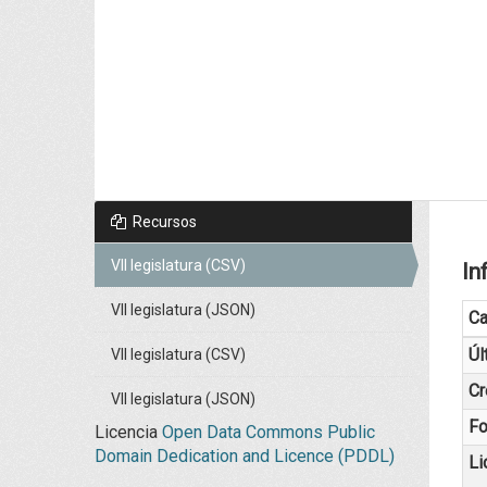
Recursos
VII legislatura (CSV)
In
VII legislatura (JSON)
C
Úl
VII legislatura (CSV)
Cr
VII legislatura (JSON)
Fo
Licencia
Open Data Commons Public
Domain Dedication and Licence (PDDL)
Li