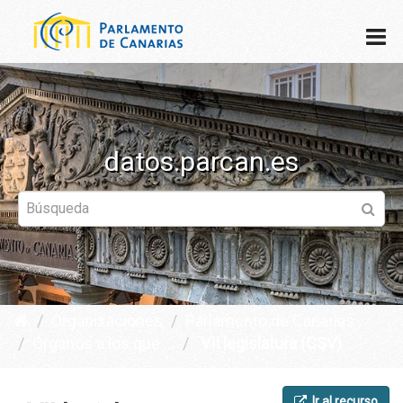
datos.parcan.es
Organizaciones
Parlamento de Canarias
Órganos a los que ...
VII legislatura (CSV)
Ir al recurso