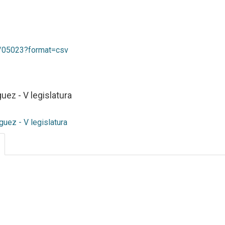
as/05023?format=csv
uez - V legislatura
guez - V legislatura