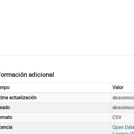
formación adicional
ampo
Valor
tima actualización
desconoc
eado
desconoc
rmato
CSV
cencia
Open Data
Licence (