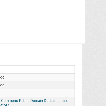
ido
ido
 Commons Public Domain Dedication and
PDDL)