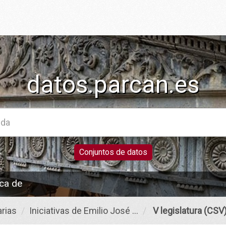
datos.parcan.es
Conjuntos de datos
ca de
rias
Iniciativas de Emilio José ...
V legislatura (CSV