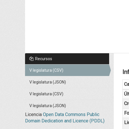
Recursos
V legislatura (CSV)
In
V legislatura (JSON)
C
Úl
V legislatura (CSV)
Cr
V legislatura (JSON)
Fo
Licencia
Open Data Commons Public
Domain Dedication and Licence (PDDL)
Li