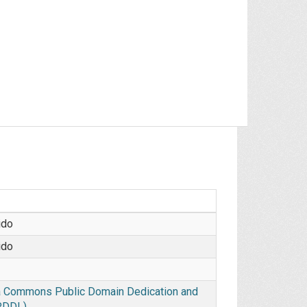
ido
ido
 Commons Public Domain Dedication and
PDDL)