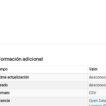
formación adicional
ampo
Valor
tima actualización
desconoc
eado
desconoc
rmato
CSV
cencia
Open Data
Licence (