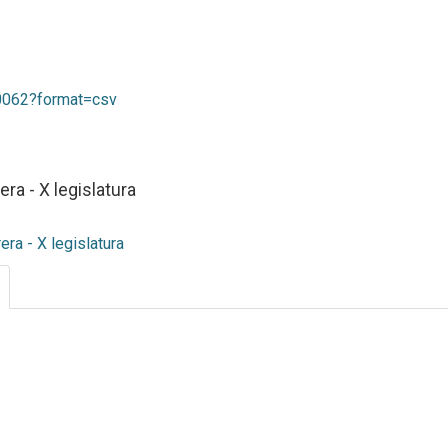
10062?format=csv
a - X legislatura
a - X legislatura